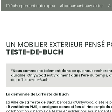
Téléchargement catalogue
Abonnement newsletter
C
UN MOBILIER EXTÉRIEUR PENSÉ P
TESTE-DE-BUCH
“Nous sommes totalement dans ce que nous recherchon
durable. Onlywood est vraiment dans l’ère du temps, d
de La Teste-de-Buch
La demande de La Teste de Buch
La
Ville de La Teste de Buch
, berceau d’Onlywood, a été le p
:
9
vestiaires PMR
,
consignes connectées
et
rinces-pieds
é
collaboration a permis de tester et valider nos équipements s