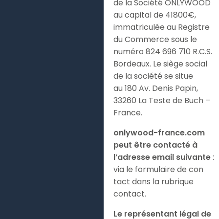
de la Société ONLYWOOD
au capital de
41800
€,
immatriculée au Registre
du Commerce sous le
numéro
824 696 710 R.C.S.
Bordeaux. Le siège social
de la société se situe
au
180 Av. Denis Papin,
33260 La Teste de Buch
–
France.
onlywood-france.com
peut être contacté à
l’adresse email suivante
:
via le formulaire de con
tact dans la rubrique
contact.
Le représentant légal de